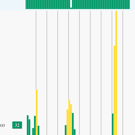
32
O3