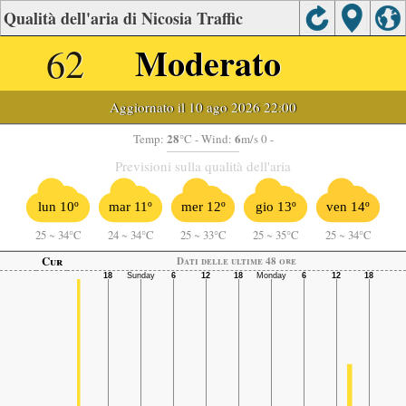
Qualità dell'aria di Nicosia Traffic
62
Moderato
Aggiornato il 10 ago 2026 22:00
28
6
Temp:
°C
- Wind:
m/s 0 -
Previsioni sulla qualità dell'aria
lun 10º
mar 11º
mer 12º
gio 13º
ven 14º
25
~
34°C
24
~
34°C
25
~
33°C
25
~
35°C
25
~
34°C
Cur
Dati delle ultime 48 ore