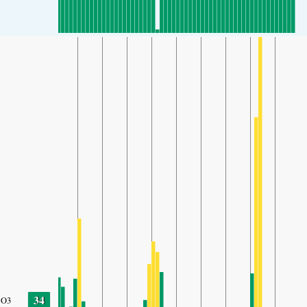
34
O3