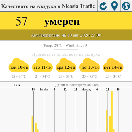
Качеството на въздуха в Nicosia Traffic
57
умерен
Актуализирано на 10 авг 2026 23:00
28
5
Temp:
°C
- Wind:
m/s 0 -
Прогноза за качеството на въздуха
пон 10-ти
вто 11-ти
сря 12-ти
чет 13-ти
пет 14-ти
25
~
34°C
24
~
34°C
25
~
33°C
25
~
35°C
25
~
34°C
Cur
Данни за последните 48 часа