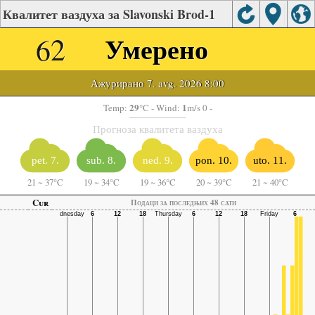
Квалитет ваздуха за Slavonski Brod-1
62
Умерено
Ажурирано 7. avg. 2026 8:00
29
1
Temp:
°C
- Wind:
m/s 0 -
Прогноза квалитета ваздуха
pet. 7.
sub. 8.
ned. 9.
pon. 10.
uto. 11.
21
~
37°C
19
~
34°C
19
~
36°C
20
~
39°C
21
~
40°C
Cur
Подаци за последњих 48 сати