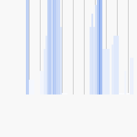
SHARE
Share: Индекс квалитета ваздуха компаније Slavonski
Brod-1, Croatia
62
(Умерено)