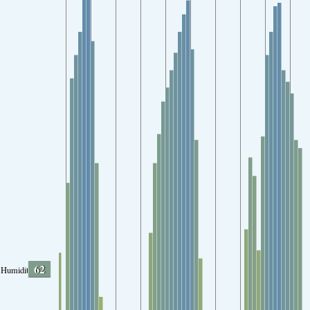
62
Humidity