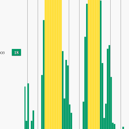
18
O3