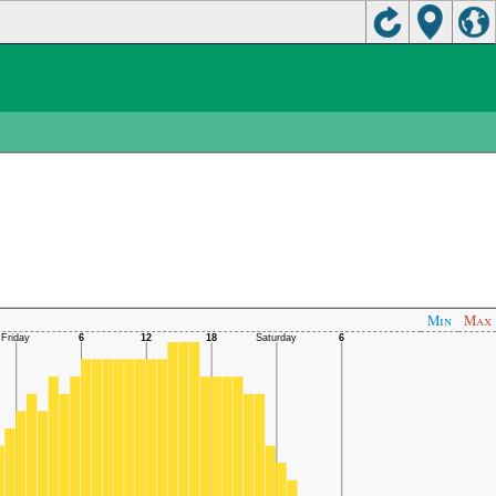
Min
Max