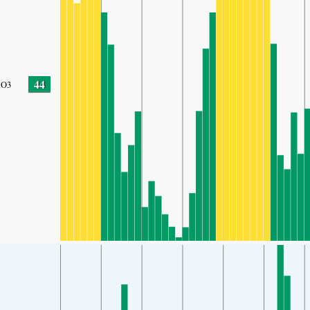
44
O3