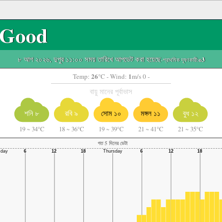
Good
৮ আগ ২০২৬, দুপুর ১১:০০ সময় তারিখে আপডেট করা হয়েছে
-প্রাথমিক দূষণকারী:
o3
26
1
Temp:
°C
- Wind:
m/s 0 -
বায়ু মানের পূর্বাভাস
শনি ৮
রবি ৯
সোম ১০
মঙ্গল ১১
বুধ ১২
19
~
34°C
18
~
36°C
19
~
39°C
21
~
41°C
21
~
35°C
গত 5 দিনের ডেটা