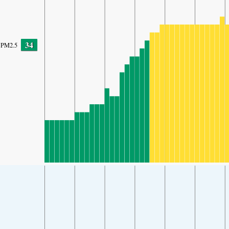
34
PM2.5