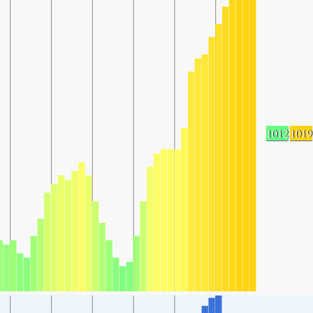
1012
1019