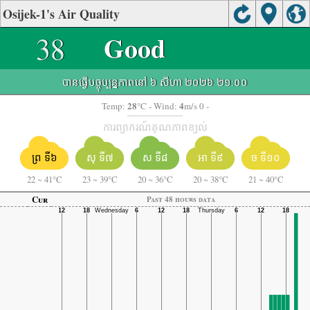
Osijek-1's Air Quality
38
Good
បានធ្វើបច្ចុប្បន្នភាពនៅ ៦ សីហា ២០២៦ ២១:០០
28
4
Temp:
°C
- Wind:
m/s 0 -
ការព្យាករណ៍គុណភាពខ្យល់
ព្រ ទី៦
សុ ទី៧
ស ទី៨
អា ទី៩
ច ទី១០
22
~
41°C
23
~
39°C
20
~
36°C
20
~
38°C
21
~
40°C
Cur
Past 48 hours data