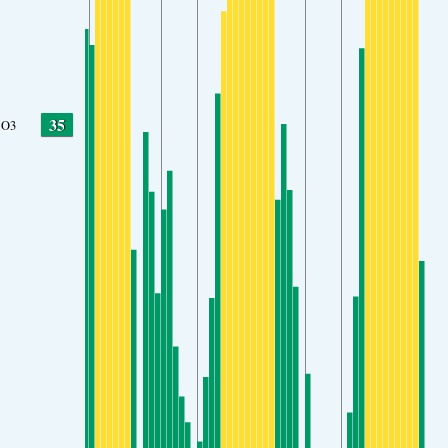
35
O3