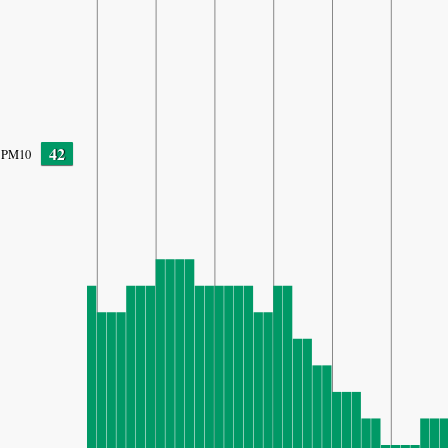
42
PM10