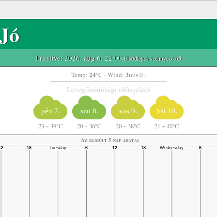
Jó
Frissítve: 2026. aug 6. 22:00
-Elsődleges szennyező:
o3
24
3
Temp:
°C
- Wind:
m/s 0 -
Levegőminőségi előrejelzés
pén 7.
szo 8.
vas 9.
hét 10.
23
~
39°C
20
~
36°C
20
~
38°C
21
~
40°C
Az elmúlt 5 nap adatai