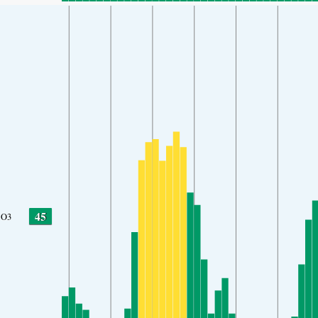
45
O3