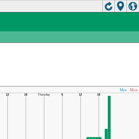
Min
Max