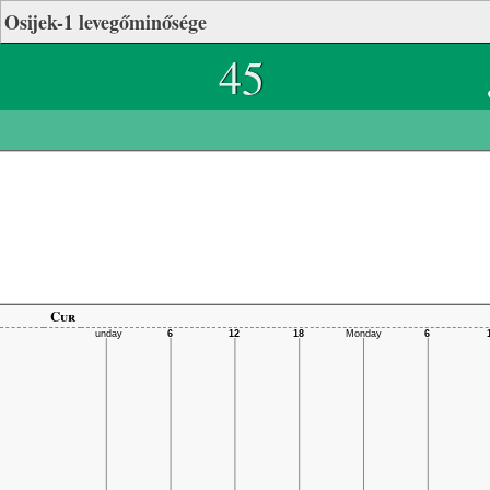
Osijek-1 levegőminősége
45
Cur