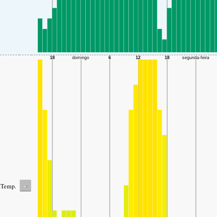
-
Temp.