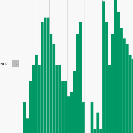
-
NO2