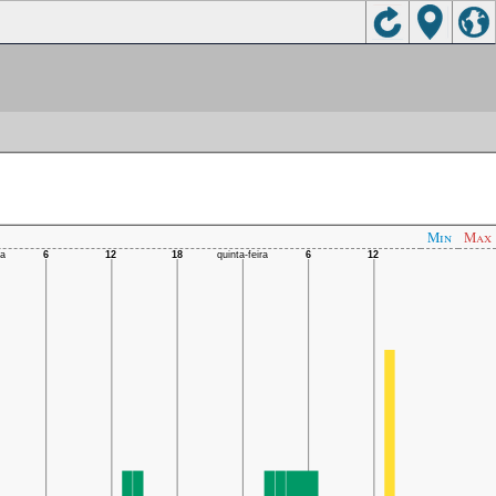
Min
Max