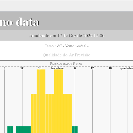
no data
Atualizado em 17 de Dez de 2020 14:00
-
-
Temp.:
°C
- Vento:
m/s 0 -
Qualidade do Ar Previsão
Passado dados 5 dias