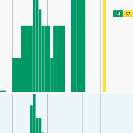
34
53