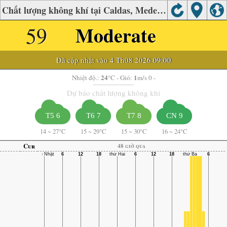
Chất lượng không khí tại Caldas, Medellín
59
Moderate
Đã cập nhật vào 4 Th08 2026 09:00
24
1
Nhiệt độ.:
°C
- Gió:
m/s 0 -
Dự báo chất lượng không khí
T5 6
T6 7
T7 8
CN 9
14
~
27°C
15
~
29°C
15
~
30°C
16
~
24°C
Cur
48 giờ qua