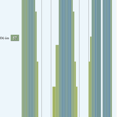
57
Độ ẩm