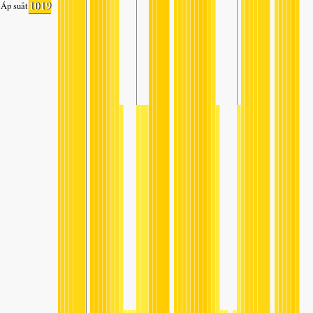
1019
Áp suất không khí