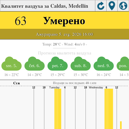
Квалитет ваздуха за Caldas, Medellín
63
Умерено
Ажурирано 5. avg. 2026 16:00
28
4
Temp:
°C
- Wind:
m/s 0 -
Прогноза квалитета ваздуха
sre. 5.
čet. 6.
pet. 7.
sub. 8.
ned. 9.
pon. 
16
~
22°C
14
~
28°C
15
~
29°C
15
~
30°C
16
~
24°C
14
~
3
Cur
Подаци за последњих 48 сати