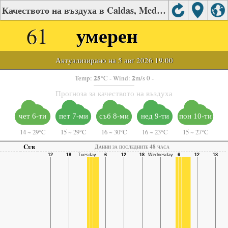
Качеството на въздуха в Caldas, Medellín
61
умерен
Актуализирано на 5 авг 2026 19:00
25
2
Temp:
°C
- Wind:
m/s 0 -
Прогноза за качеството на въздуха
чет 6-ти
пет 7-ми
съб 8-ми
нед 9-ти
пон 10-ти
14
~
29°C
15
~
29°C
16
~
30°C
16
~
23°C
15
~
27°C
Cur
Данни за последните 48 часа