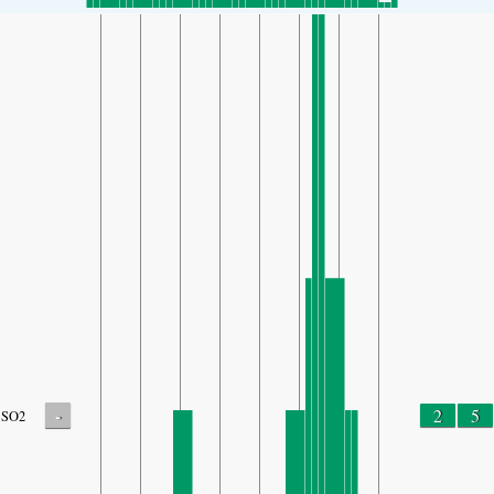
-
2
5
SO2