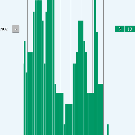
-
3
13
NO2