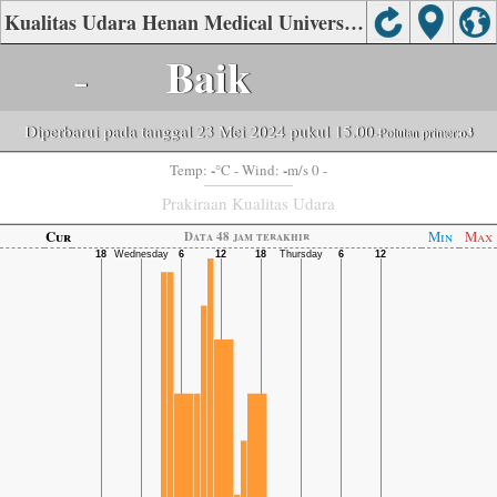
Kualitas Udara Henan Medical University, Shì xiáqū, Zhengzhou
-
Baik
Diperbarui pada tanggal 23 Mei 2024 pukul 15.00
-Polutan primer:
o3
-
-
Temp:
°C
- Wind:
m/s 0 -
Prakiraan Kualitas Udara
Cur
Min
Max
Data 48 jam terakhir