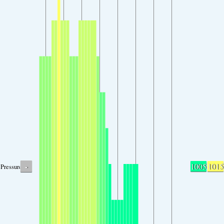
-
1005
1015
Pressure