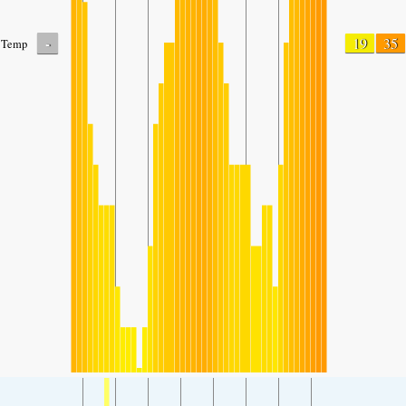
-
19
35
Temp