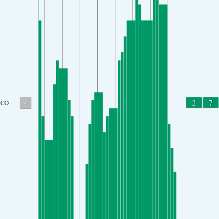
-
2
7
CO