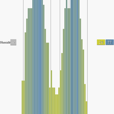
-
24
77
Humidity