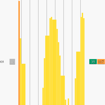
-
35
117
O3