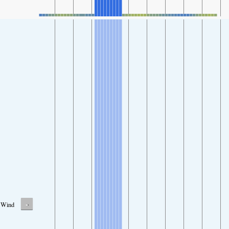
-
Wind