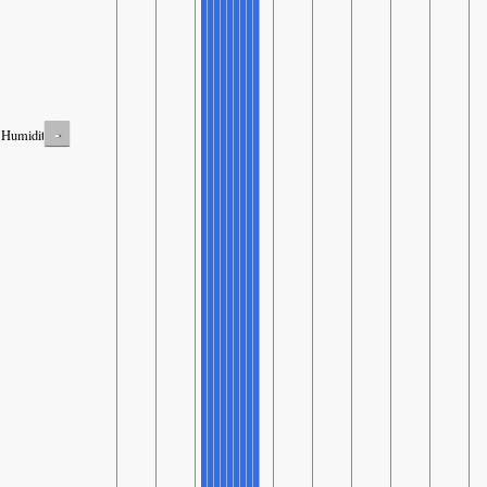
-
Humidity