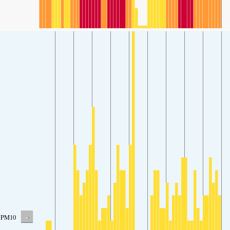
-
PM10