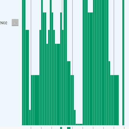
-
NO2