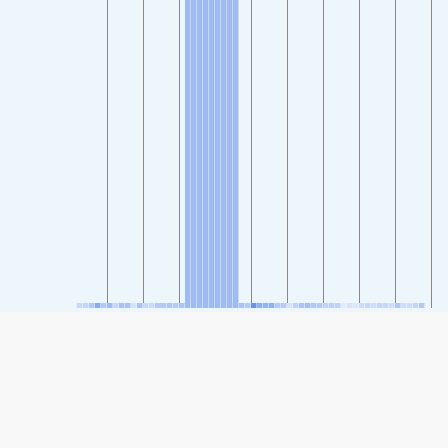
SHARE
Share: Indeks kvalitete zraka grada Jixian Cultural Square, Ji
County, Kaifeng
-
(no data)