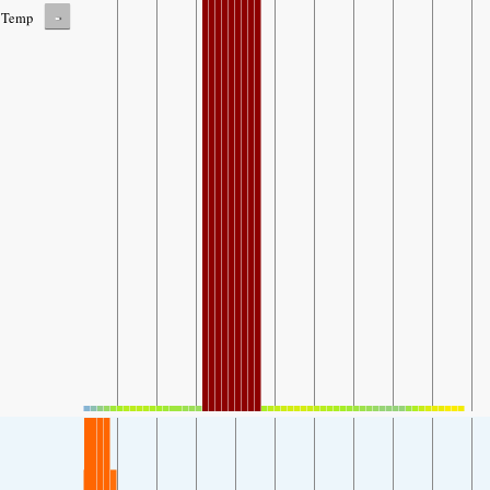
-
Temp