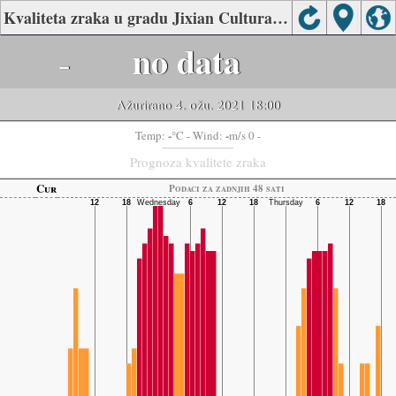
Kvaliteta zraka u gradu Jixian Cultural Square, Ji County, Kaifeng
-
no data
Ažurirano 4. ožu. 2021 18:00
-
-
Temp:
°C
- Wind:
m/s 0 -
Prognoza kvalitete zraka
Cur
Podaci za zadnjih 48 sati