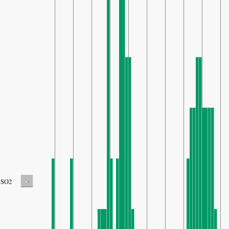
-
SO2