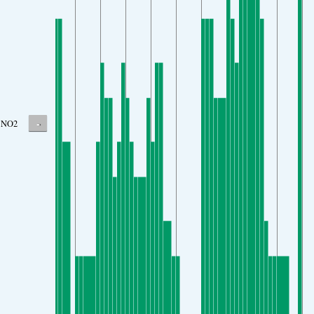
-
NO2