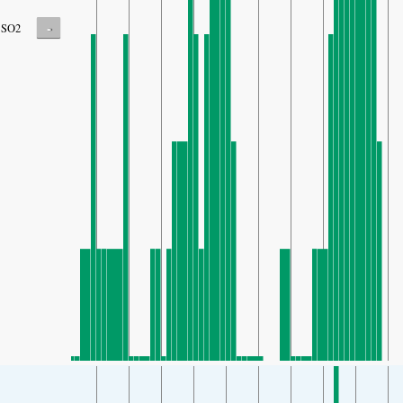
-
SO2