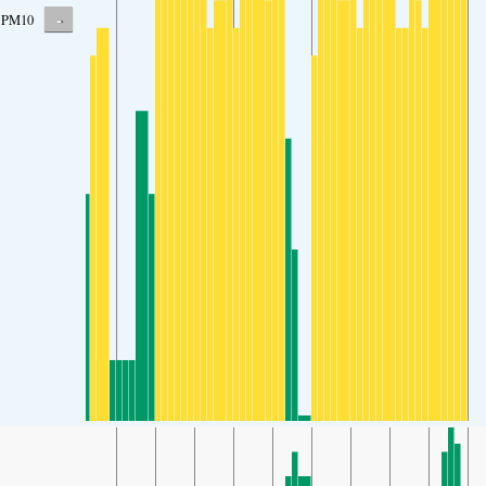
-
PM10