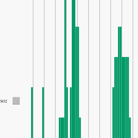
-
SO2