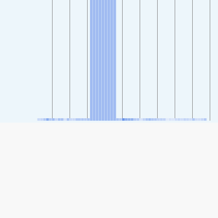
SHARE
Share: Jixian Cultural Square, Ji County, Kaifeng-এর বায়ুর গুণমান
সূচক
-
(no data)