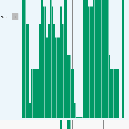
-
NO2