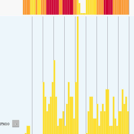
-
PM10