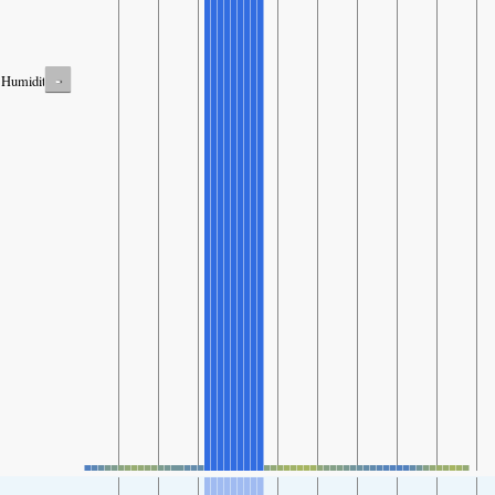
-
Humidity