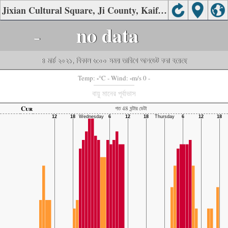
Jixian Cultural Square, Ji County, Kaifeng-এর বাতাসের গুণমান
-
no data
৪ মার্চ ২০২১, বিকাল ৬:০০ সময় তারিখে আপডেট করা হয়েছে
-
-
Temp:
°C
- Wind:
m/s 0 -
বায়ু মানের পূর্বাভাস
Cur
গত 48 ঘন্টার ডেটা