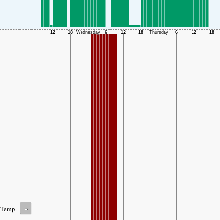
-
Temp