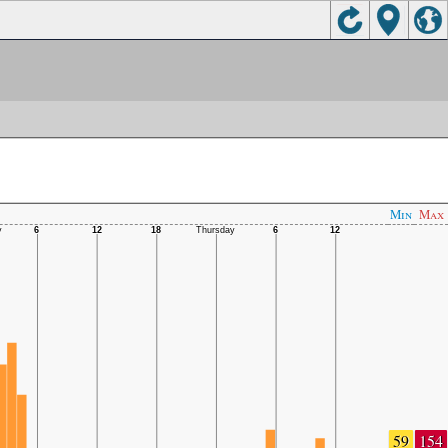
Min
Max
59
154