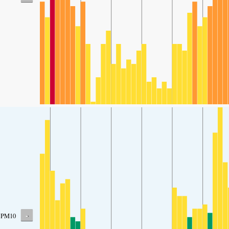
-
PM10