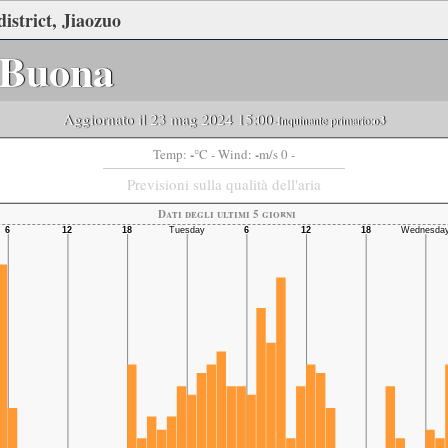
istrict, Jiaozuo
Buona
Aggiornato il 23 mag 2024 15:00
-Inquinante primario:
o3
-
-
Temp:
°C
- Wind:
m/s 0 -
Previsioni sulla qualità dell'aria
Dati degli ultimi 5 giorni