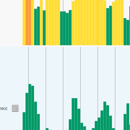
-
NO2