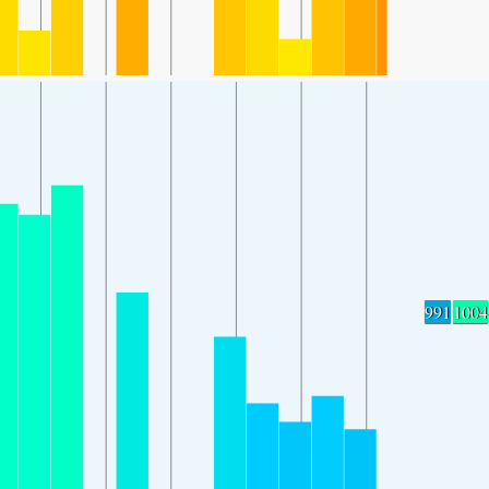
991
1004