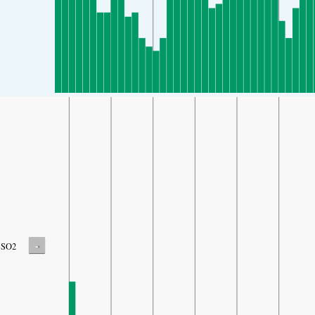
-
SO2