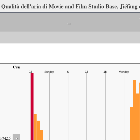
Qualità dell'aria di Movie and Film Studio Base, Jiěfàng d
-
Cur
-
PM2.5