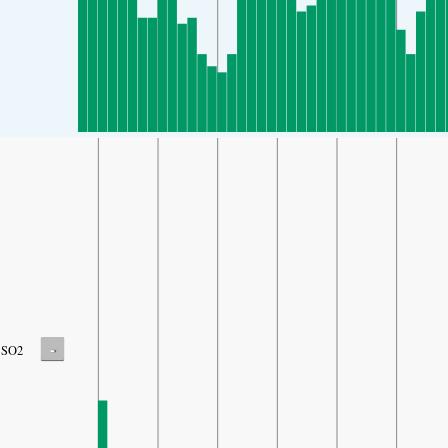
-
SO2