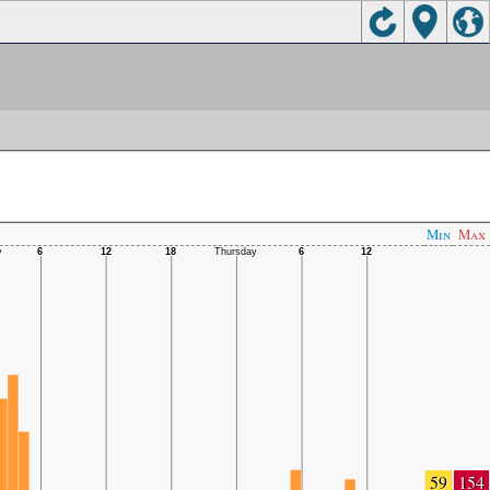
Min
Max
59
154