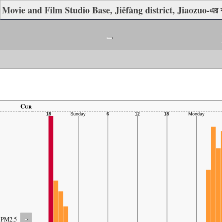
Movie and Film Studio Base, Jiěfàng district, Jiaozuo-এর বা
-
Cur
-
PM2.5