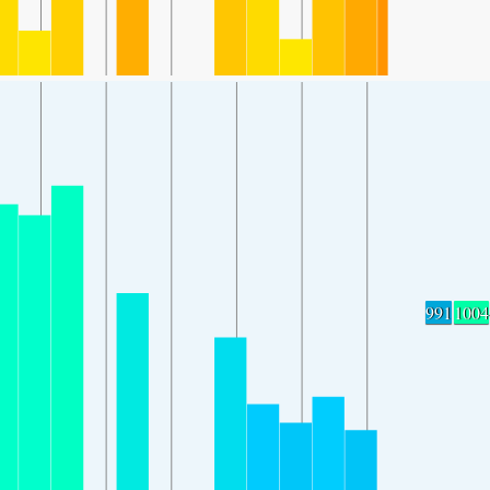
991
1004