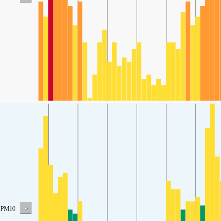
-
PM10