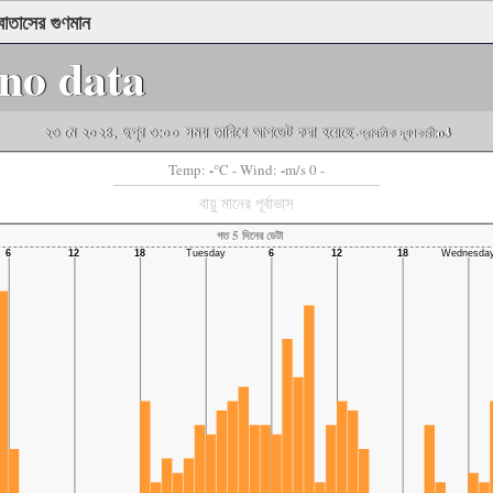
তাসের গুণমান
no data
২৩ মে ২০২৪, দুপুর ৩:০০ সময় তারিখে আপডেট করা হয়েছে
-প্রাথমিক দূষণকারী:
o3
-
-
Temp:
°C
- Wind:
m/s 0 -
বায়ু মানের পূর্বাভাস
গত 5 দিনের ডেটা