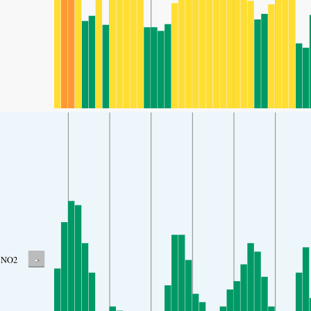
-
NO2