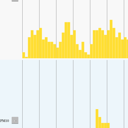
-
PM10