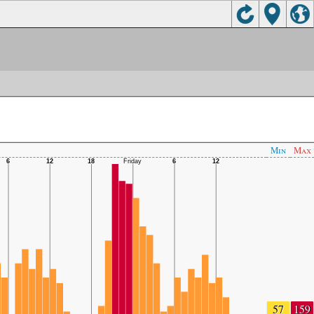
Min
Max
57
159