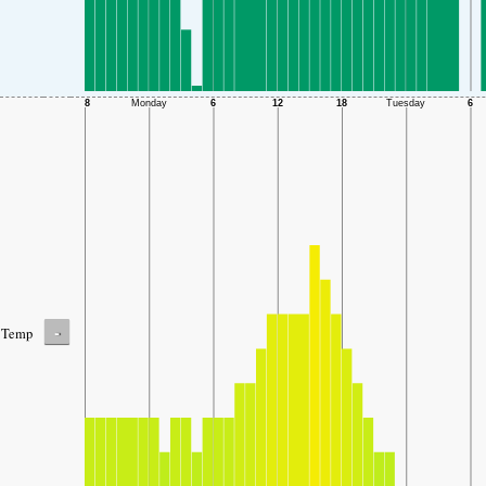
-
Temp