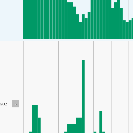
-
SO2