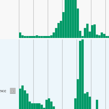
-
NO2