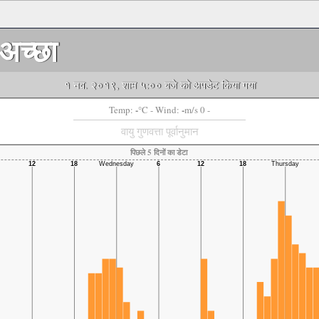
अच्छा
१ नव. २०१९, शाम ५:०० बजे को अपडेट किया गया
-
-
Temp:
°C
- Wind:
m/s 0 -
वायु गुणवत्ता पूर्वानुमान
पिछले 5 दिनों का डेटा