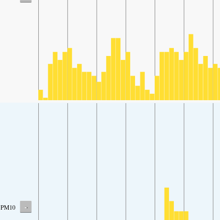
-
PM10