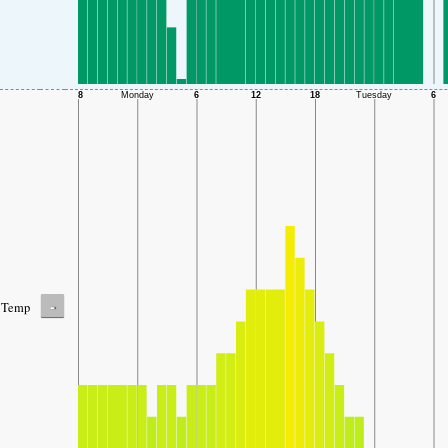
-
Temp