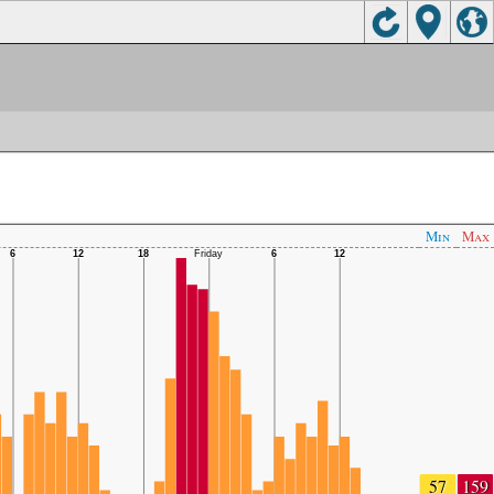
Min
Max
57
159