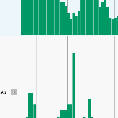
-
SO2