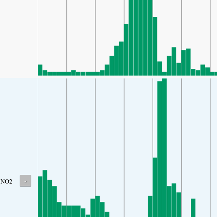
-
NO2