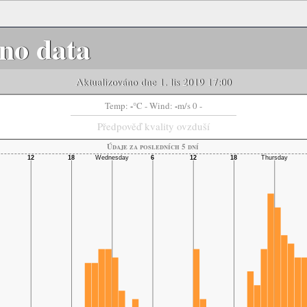
no data
Aktualizováno dne 1. lis 2019 17:00
-
-
Temp:
°C
- Wind:
m/s 0 -
Předpověď kvality ovzduší
Údaje za posledních 5 dní