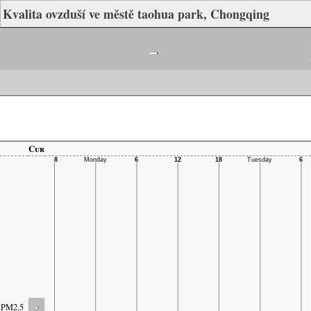
Kvalita ovzduší ve městě taohua park, Chongqing
-
Cur
-
PM2.5