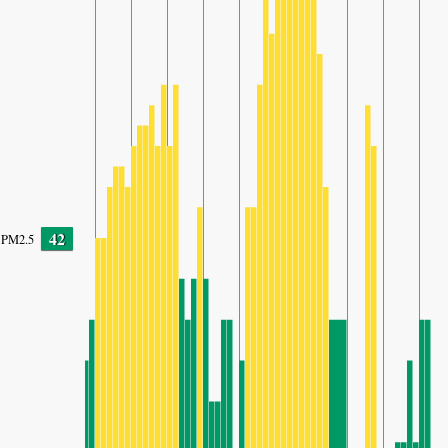
42
PM2.5