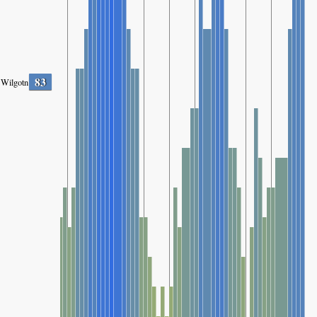
83
Wilgotność