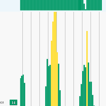
14
O3