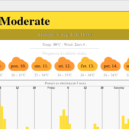
Moderate
Ažurirano 9. aug. 2026 16:00
30
2
Temp:
°C
- Wind:
m/s 0 -
Prognoza kvalitete zraka
.
pon. 10.
uto. 11.
sri. 12.
čet. 13.
pet. 14.
s
°C
24
~
31°C
23
~
34°C
24
~
33°C
24
~
34°C
24
~
34°C
2
Podaci za proteklih 5 dana