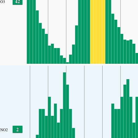
42
O3
2
NO2