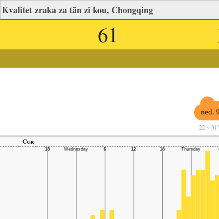
Kvalitet zraka za tān zǐ kou, Chongqing
61
ned. 9
22
~
31
Cur