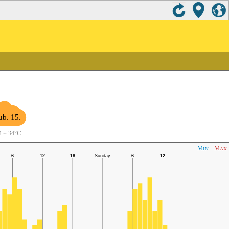
ub. 15.
4
~
34°C
Min
Max