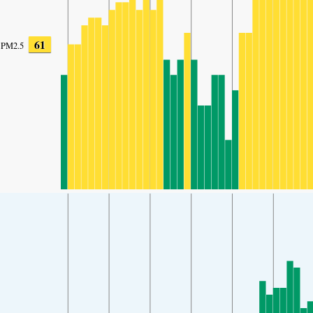
61
PM2.5