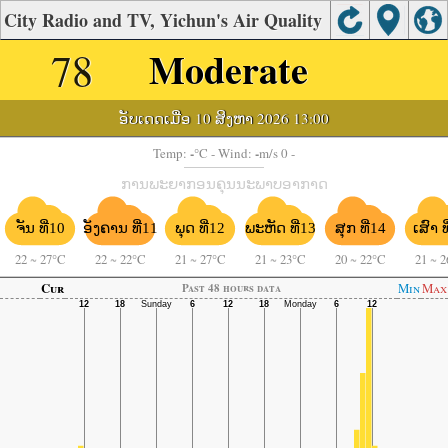
City Radio and TV, Yichun's Air Quality
78
Moderate
ອັບເດດເມື່ອ 10 ສິງຫາ 2026 13:00
-
-
Temp:
°C
- Wind:
m/s 0 -
ການພະຍາກອນຄຸນນະພາບອາກາດ
ຈັນ ທີ່10
ອັງຄານ ທີ່11
ພະຫັດ ທີ່13
ພຸດ ທີ່12
ສຸກ ທີ່14
ເສົາ ທ
22
~
27°C
22
~
22°C
21
~
27°C
21
~
23°C
20
~
22°C
21
~
2
Cur
Min
Max
Past 48 hours data