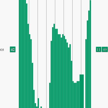
42
11
49
O3