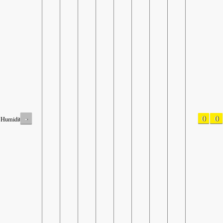
-
0
0
Humidity