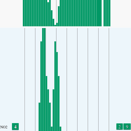
4
2
9
NO2