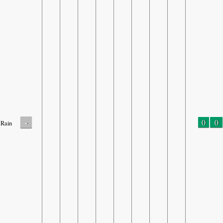
-
0
0
Rain