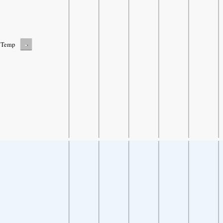
-
Temp