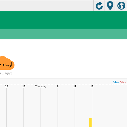
أربعاء ١٢
2
~
39°C
Min
Max