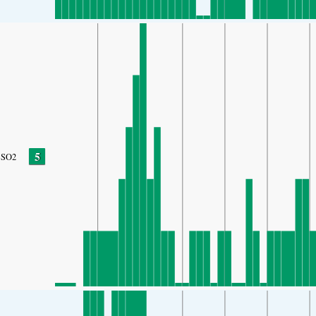
5
SO2