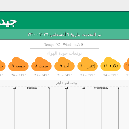
جيد
تم التحديث بتاريخ ٦ أغسطس ٢٠٢٦ ٢٣:٠٠
-
-
Temp:
°C
- Wind:
m/s 0 -
توقعات جودة الهواء
أحد ٩
ثلاثاء ١١
إثنين ١٠
سبت ٨
جمعة ٧
خم
°C
24
~
33°C
23
~
34°C
21
~
34°C
23
~
35°C
24
~
35°C
2
بيانات آخر 5 أيام