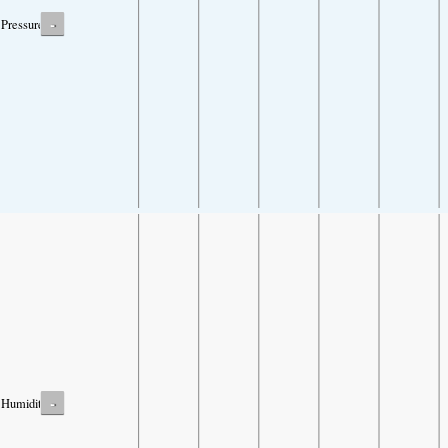
-
Pressure
-
Humidity