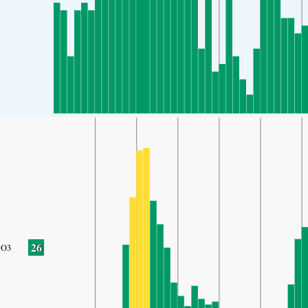
26
O3