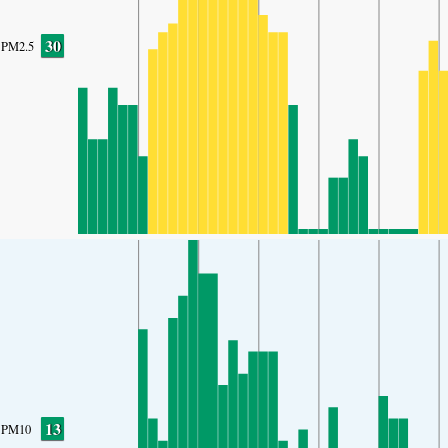
30
PM2.5
13
PM10