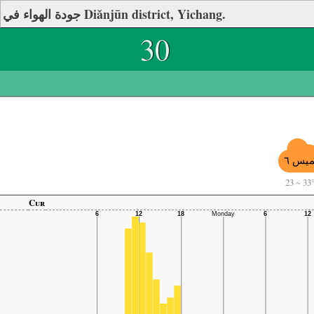
جودة الهواء في Diǎnjūn district, Yichang.
30
يس ٦
23
~
33
Cur