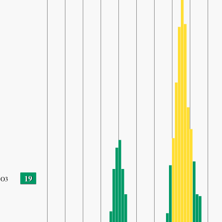
19
O3