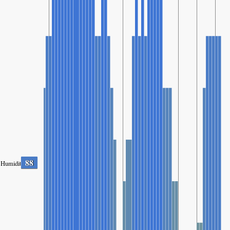
88
Humidity