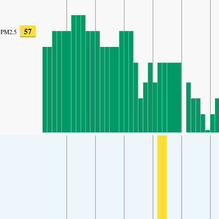
57
PM2.5