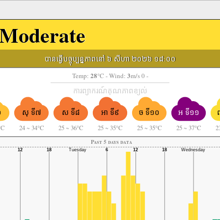
Moderate
បានធ្វើបច្ចុប្បន្នភាពនៅ ៦ សីហា ២០២៦ ១៨:០០
28
3
Temp:
°C
- Wind:
m/s 0 -
ការព្យាករណ៍គុណភាពខ្យល់
៦
សុ ទី៧
ស ទី៨
អា ទី៩
ច ទី១០
អ ទី១១
°C
24
~
34°C
25
~
36°C
25
~
35°C
25
~
35°C
25
~
37°C
2
Past 5 days data