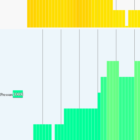
1008
Pressure