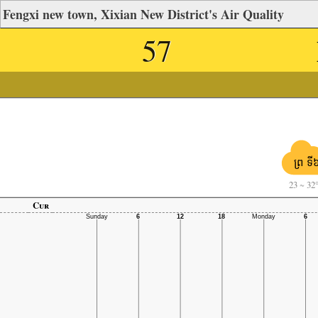
Fengxi new town, Xixian New District's Air Quality
57
ព្រ ទី
23
~
32
Cur