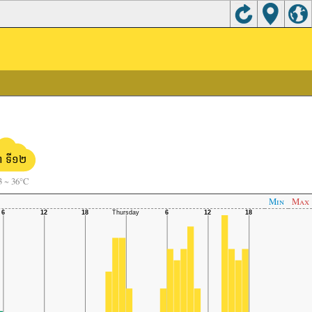
ព ទី១២
3
~
36°C
Min
Max