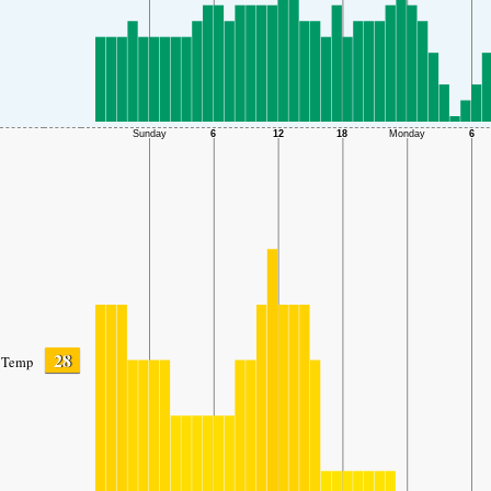
28
Temp