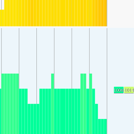
1006
1014