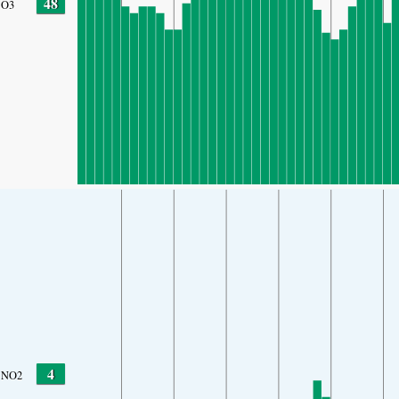
48
O3
4
NO2