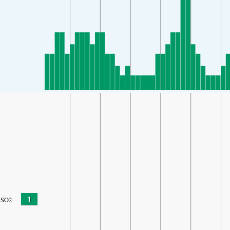
1
SO2