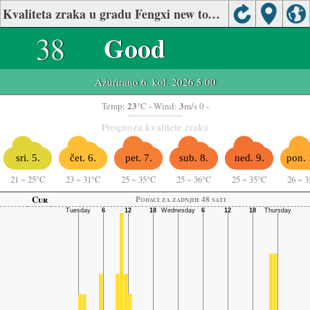
Kvaliteta zraka u gradu Fengxi new town, Xixian New District
38
Good
Ažurirano 6. kol. 2026 5:00
23
3
Temp:
°C
- Wind:
m/s 0 -
Prognoza kvalitete zraka
sri. 5.
čet. 6.
pet. 7.
sub. 8.
ned. 9.
pon. 
21
~
25°C
23
~
31°C
25
~
35°C
25
~
36°C
25
~
35°C
26
~
3
Cur
Podaci za zadnjih 48 sati