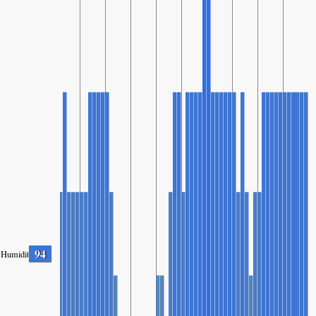
94
Humidity