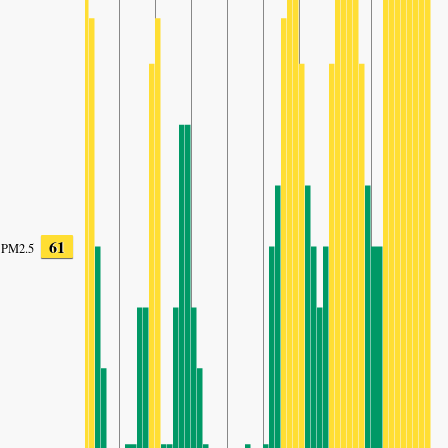
61
PM2.5