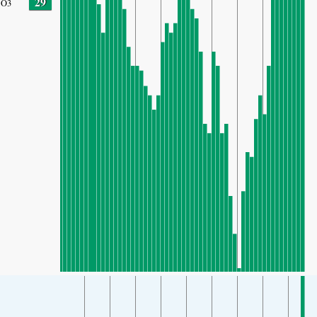
29
O3