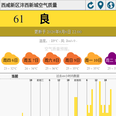
西咸新区沣西新城空气质量
良
61
更新于 2026年8月6日 22:00
23
2
温度。:
°C
- 风:
m/s 0 -
空气质量预报。
周四 6日
周五 7日
周六 8日
周日 9日
周一 10日
周二 
23
~
32°C
24
~
34°C
25
~
36°C
25
~
35°C
25
~
35°C
25
~
3
当前
过去48小时内数据