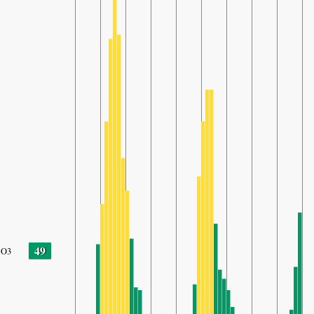
49
O3