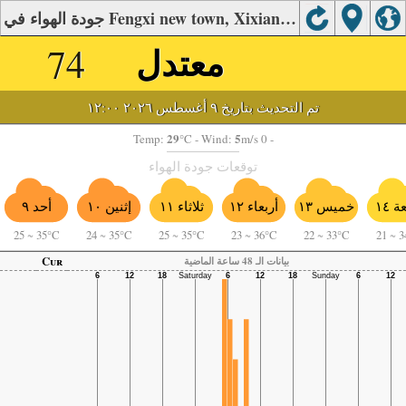
جودة الهواء في Fengxi new town, Xixian New District.
معتدل
74
تم التحديث بتاريخ ٩ أغسطس ٢٠٢٦ ١٢:٠٠
29
5
Temp:
°C
- Wind:
m/s 0 -
توقعات جودة الهواء
أربعاء ١٢
أحد ٩
 ١٤
خميس ١٣
ثلاثاء ١١
إثنين ١٠
25
~
35°C
24
~
35°C
25
~
35°C
23
~
36°C
22
~
33°C
21
~
3
Cur
بيانات الـ 48 ساعة الماضية