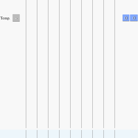
-
0
0
Temp.