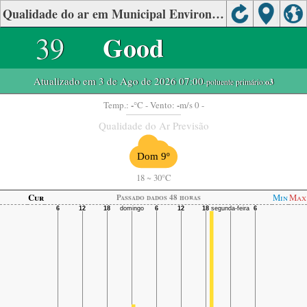
Qualidade do ar em Municipal Environmental Monitoring Station, Xilin Gol Meng
39
Good
Atualizado em 3 de Ago de 2026 07:00
-poluente primário:
o3
-
-
Temp.:
°C
- Vento:
m/s 0 -
Qualidade do Ar Previsão
Dom 9º
18
~
30°C
Cur
Min
Max
Passado dados 48 horas