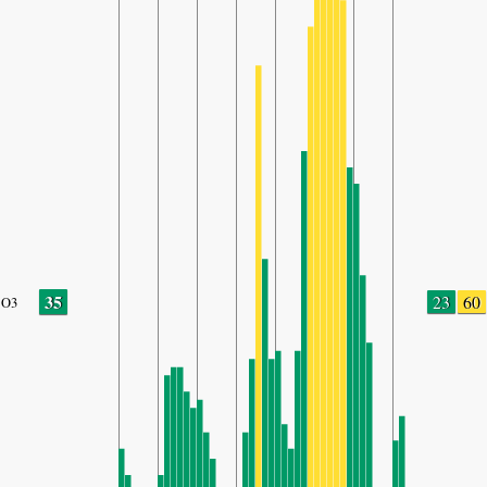
35
23
60
O3