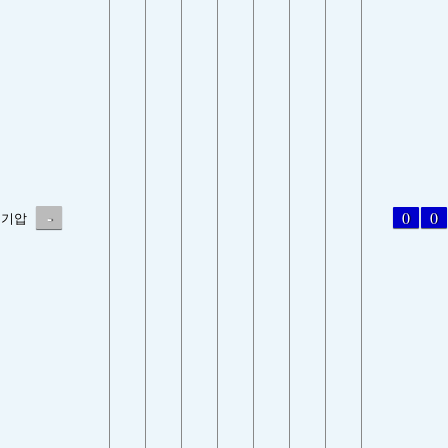
-
0
0
기압