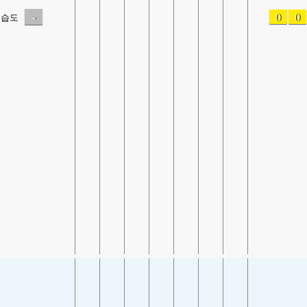
-
0
0
습도