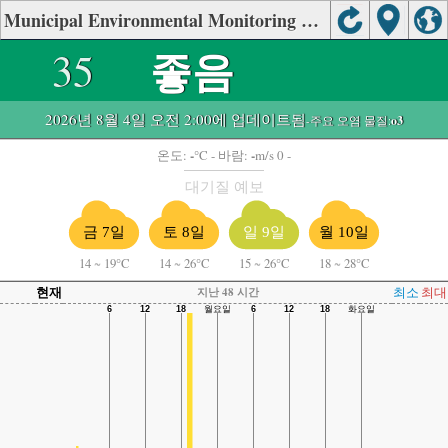
Municipal Environmental Monitoring Station, Xilin Gol Meng의 대기질.
좋음
35
2026년 8월 4일 오전 2:00에 업데이트됨
-주요 오염 물질:
o3
-
-
온도:
°C
- 바람:
m/s 0 -
대기질 예보
금 7일
토 8일
일 9일
월 10일
14
~
19°C
14
~
26°C
15
~
26°C
18
~
28°C
현재
최소
최대
지난 48 시간