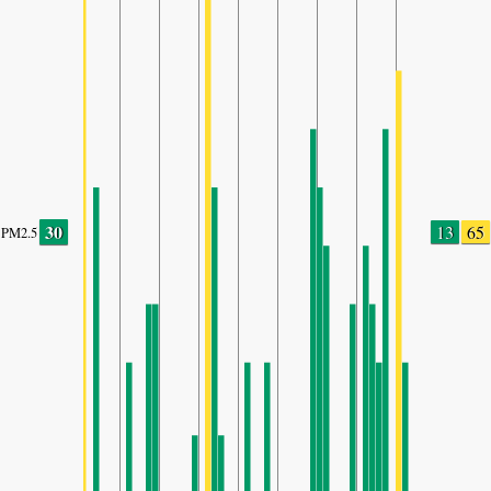
30
13
65
PM2.5