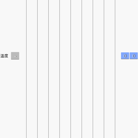
-
0
0
溫度