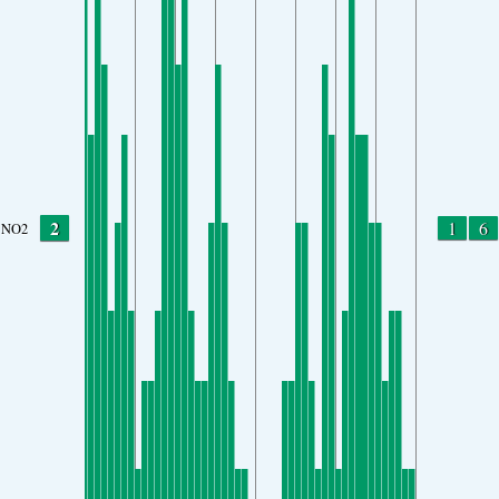
2
1
6
NO2