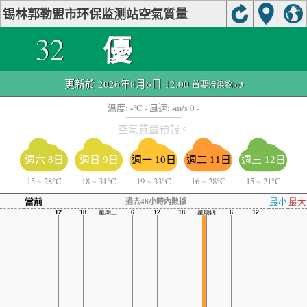
锡林郭勒盟市环保监测站空氣質量
優
32
更新於 2026年8月6日 12:00
-首要污染物:
o3
-
-
溫度:
°C
- 風速:
m/s 0 -
空氣質量預報。
週六 8日
週日 9日
週一 10日
週二 11日
週三 12日
15
~
28°C
18
~
31°C
19
~
33°C
16
~
28°C
15
~
21°C
當前
最小
最大
過去48小時內數據