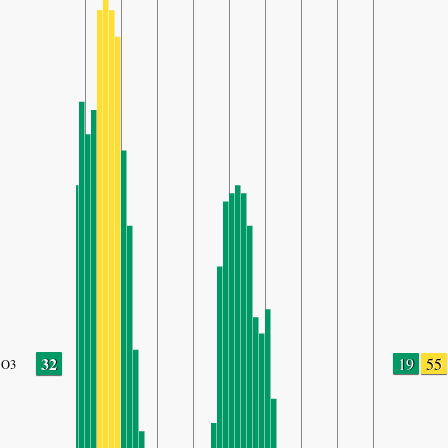
32
19
55
O3