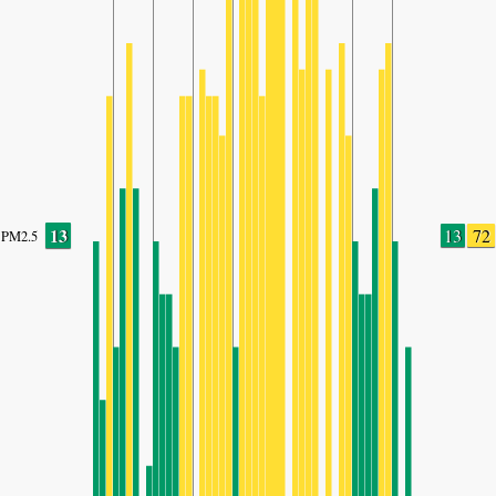
13
13
72
PM2.5