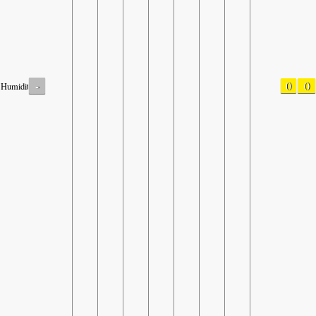
-
0
0
Humidity