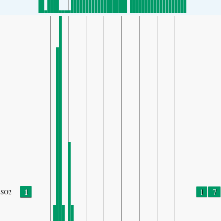
1
1
7
SO2