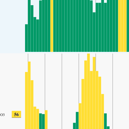
56
O3