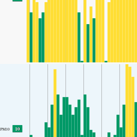
10
PM10