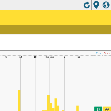
Min
Max
13
99