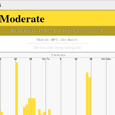
i
Moderate
Đã cập nhật vào 17 Th07 2026 16:00
-Nguồn ô nhiễm chính:
o3
40
4
Nhiệt độ.:
°C
- Gió:
m/s 0 -
Dự báo chất lượng không khí
5 ngày qua