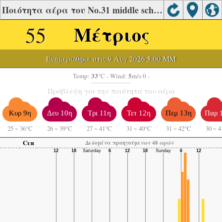
Ποιότητα αέρα του No.31 middle school, Wulumuqi
55
Μέτριος
Ενημερώθηκε στις 9 Αυγ 2026 5:00 ΜΜ
33
5
Temp:
°C
- Wind:
m/s 0 -
Πρόβλεψη για την ποιότητα του αέρα
Κυρ 9η
Δευ 10η
Τρι 11η
Τετ 12η
Πεμ 13η
Παρ 
25
~
36°C
26
~
39°C
27
~
41°C
31
~
40°C
31
~
42°C
30
~
4
Cur
Δεδομένα προηγούμενων 48 ωρών