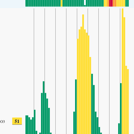
51
O3