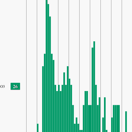
26
O3