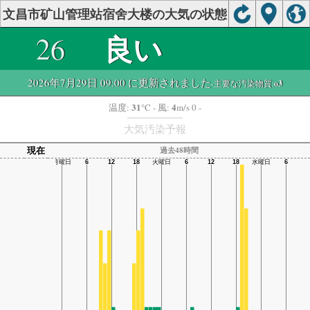
文昌市矿山管理站宿舍大楼の大気の状態
良い
26
2026年7月29日 09:00 に更新されました
-主要な汚染物質:
o3
31
4
温度:
°C
- 風:
m/s 0 -
大気汚染予報
現在
過去48時間