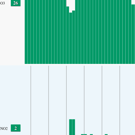
26
O3
2
NO2