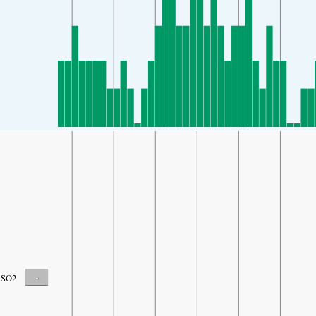
-
SO2