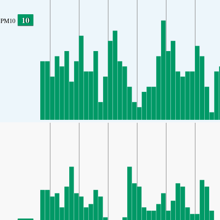
10
PM10