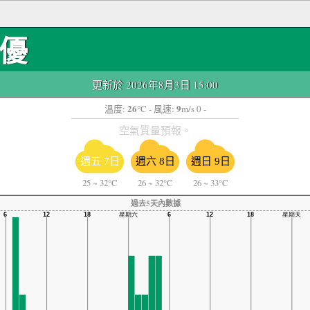
優
更新於 2026年8月3日 15:00
26
9
溫度:
°C
- 風速:
m/s 0 -
空氣質量預報。
週五 7日
週六 8日
週日 9日
25
~
32°C
26
~
32°C
26
~
33°C
過去5天內數據