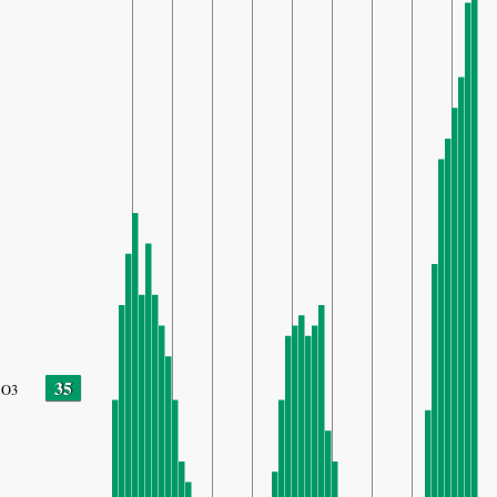
35
O3