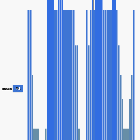
94
Humidity