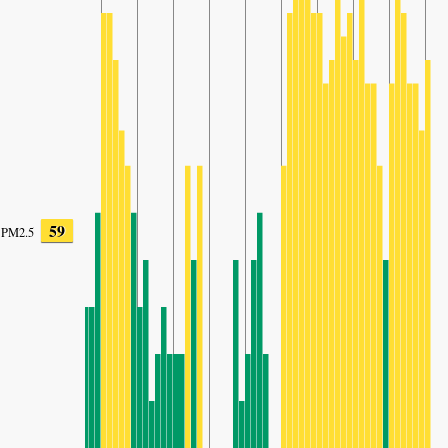
59
PM2.5