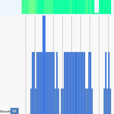
88
Humidity