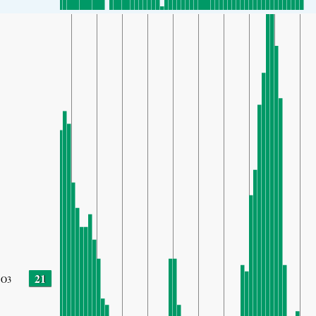
21
O3