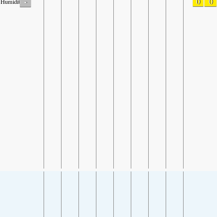
-
0
0
Humidity