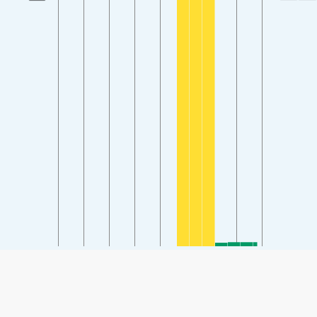
SHARE
Share: Indicele calității aerului de la Xīshān scenic area,