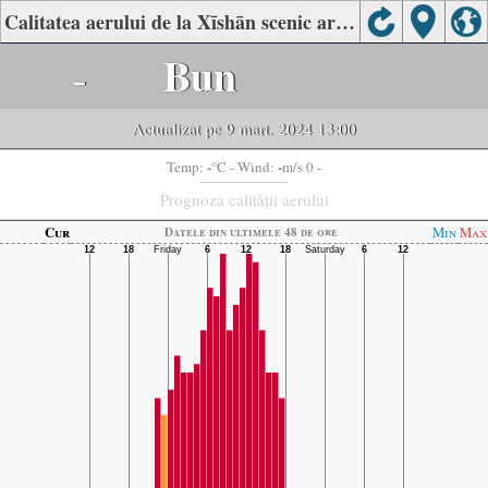
Calitatea aerului de la Xīshān scenic area, Nanchong
-
Bun
Actualizat pe 9 mart. 2024 13:00
-
-
Temp:
°C
- Wind:
m/s 0 -
Prognoza calității aerului
Cur
Min
Max
Datele din ultimele 48 de ore