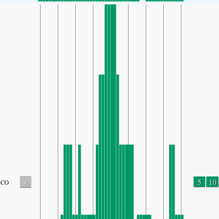
-
5
10
CO