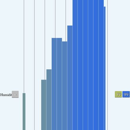
-
39
99
Humidity