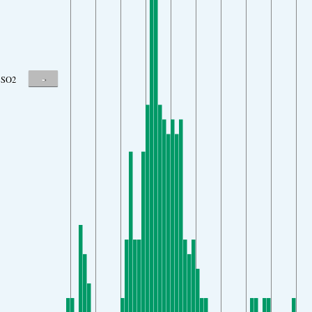
-
SO2