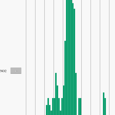
-
NO2