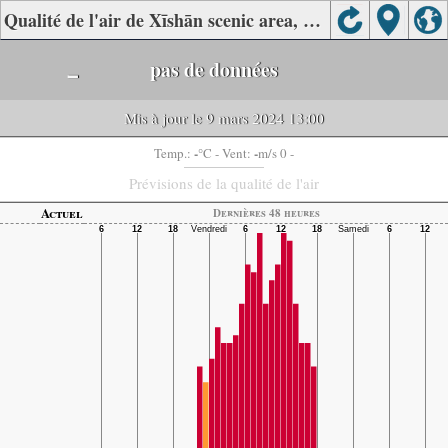
Qualité de l'air de Xīshān scenic area, Nanchong.
-
pas de données
Mis à jour le 9 mars 2024 13:00
-
-
Temp.:
°C
- Vent:
m/s 0 -
Prévisions de la qualité de l'air
Actuel
Dernières 48 heures