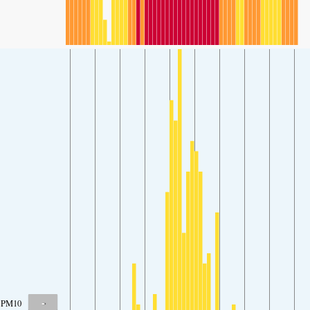
-
PM10