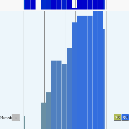
-
39
99
Humedad