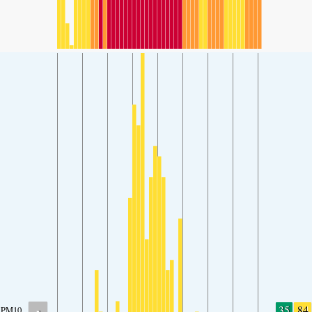
-
35
84
PM10