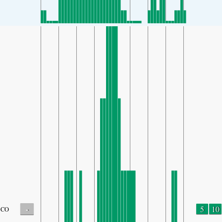
-
5
10
CO