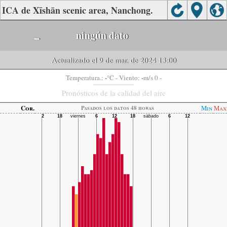
ICA de Xīshān scenic area, Nanchong.
-
ningún dato
Actualizado el 9 de mar. de 2024 13:00
-
-
Temperatura.:
°C
- Viento:
m/s 0 -
Pronósticos de la calidad del aire
Cor.
Min
Max
Pasados ​​los datos 48 horas