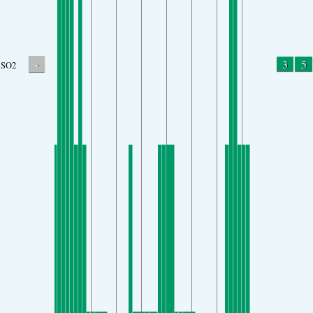
-
3
5
SO2