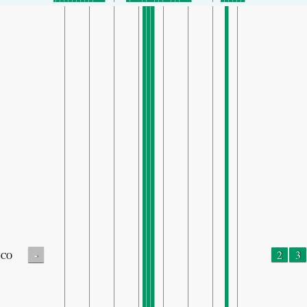
-
2
3
CO