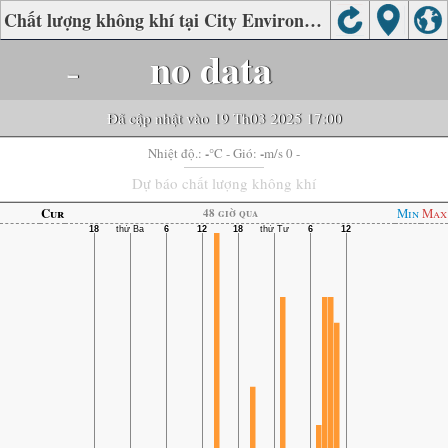
Chất lượng không khí tại City Environmental Monitoring Station, Nanchong
-
no data
Đã cập nhật vào 19 Th03 2025 17:00
-
-
Nhiệt độ.:
°C
- Gió:
m/s 0 -
Dự báo chất lượng không khí
Cur
Min
Max
48 giờ qua