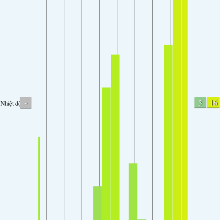
-
5
16
Nhiệt độ.