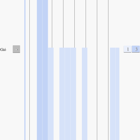
-
1
3
Gió