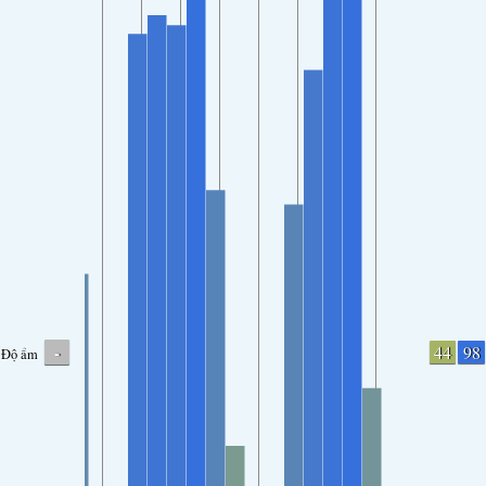
-
44
98
Độ ẩm