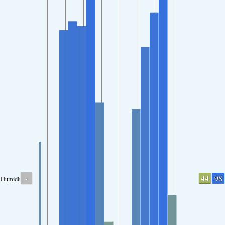
-
44
98
Humidity