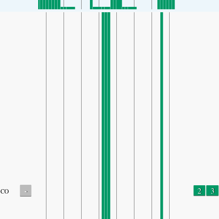
-
2
3
CO