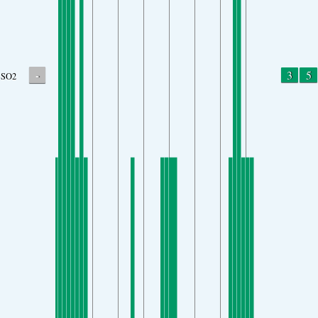
-
3
5
SO2