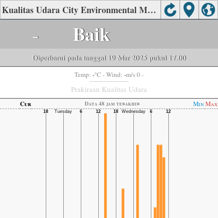
Kualitas Udara City Environmental Monitoring Station, Nanchong
-
Baik
Diperbarui pada tanggal 19 Mar 2025 pukul 17.00
-
-
Temp:
°C
- Wind:
m/s 0 -
Prakiraan Kualitas Udara
Cur
Min
Max
Data 48 jam terakhir