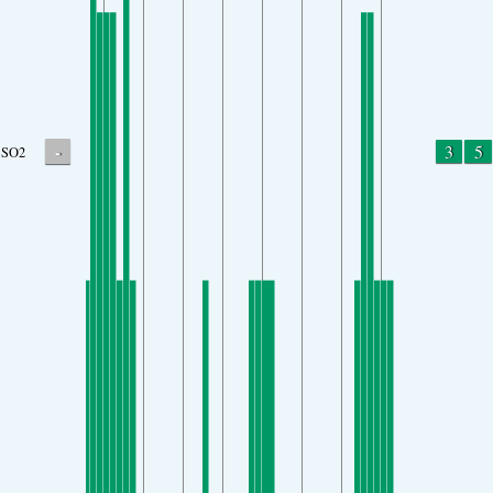
-
3
5
SO2