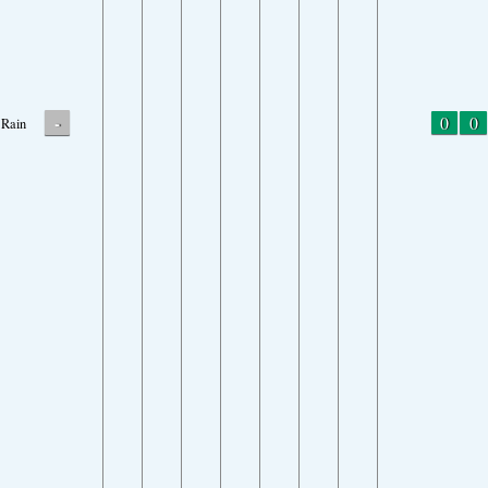
-
0
0
Rain