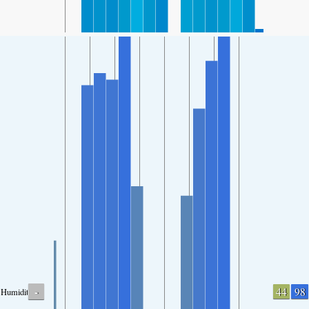
-
44
98
Humidity