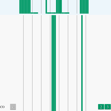
-
2
3
CO