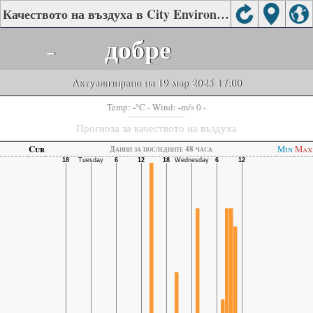
Качеството на въздуха в City Environmental Monitoring Station, Nanchong
-
добре
Актуализирано на 19 мар 2025 17:00
-
-
Temp:
°C
- Wind:
m/s 0 -
Прогноза за качеството на въздуха
Cur
Min
Max
Данни за последните 48 часа