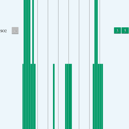
-
3
5
SO2