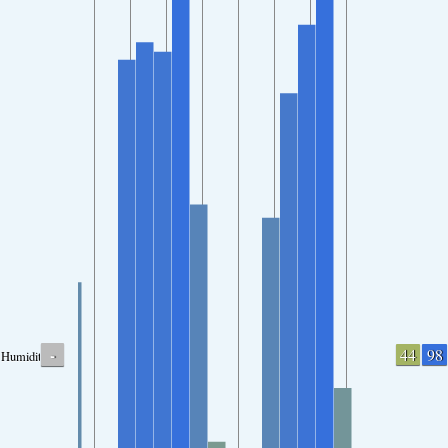
-
44
98
Humidity