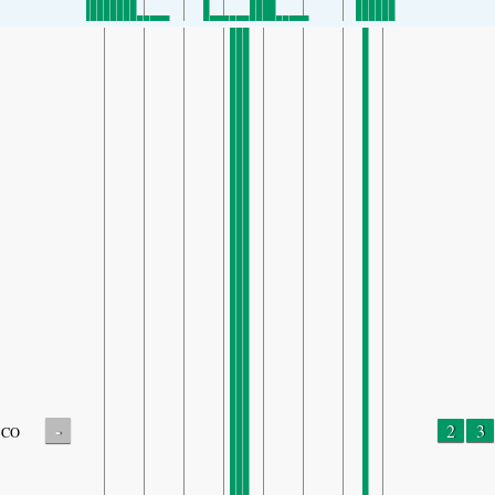
-
2
3
CO