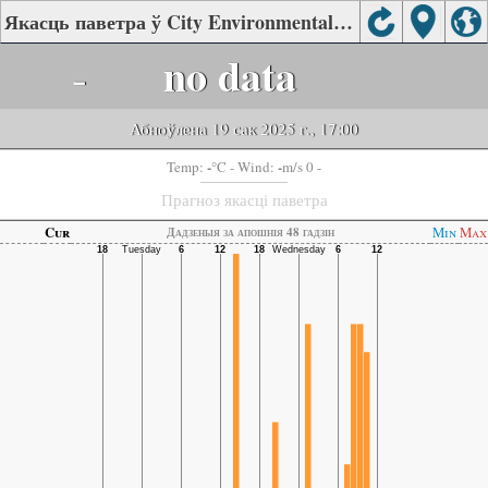
Якасць паветра ў City Environmental Monitoring Station, Nanchong
-
no data
Абноўлена 19 сак 2025 г., 17:00
-
-
Temp:
°C
- Wind:
m/s 0 -
Прагноз якасці паветра
Cur
Min
Max
Дадзеныя за апошнія 48 гадзін