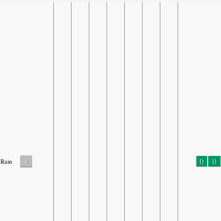
-
0
0
Rain