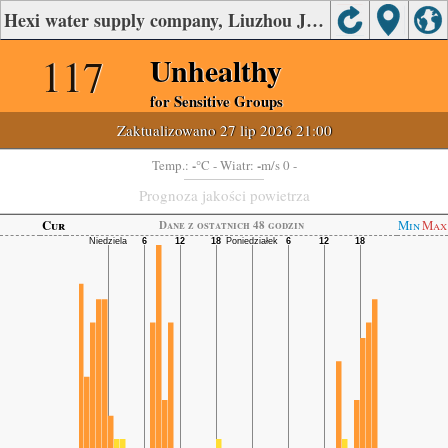
Hexi water supply company, Liuzhou Jakość powietrza.
117
Unhealthy
for Sensitive Groups
Zaktualizowano 27 lip 2026 21:00
-
-
Temp.:
°C
- Wiatr:
m/s 0 -
Prognoza jakości powietrza
Cur
Min
Max
Dane z ostatnich 48 godzin