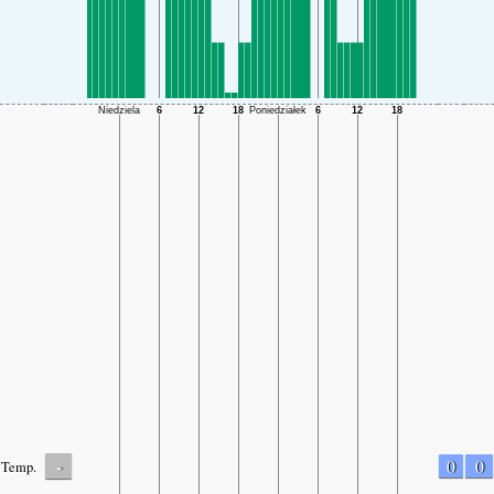
-
0
0
Temp.