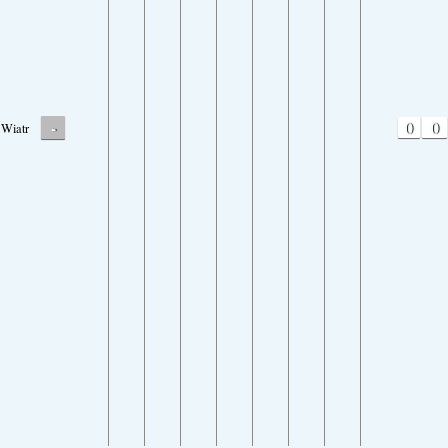
-
0
0
Wiatr