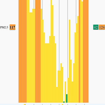
117
42
124
PM2.5