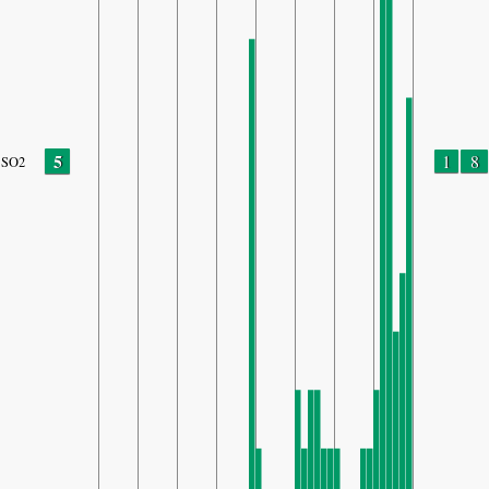
5
1
8
SO2