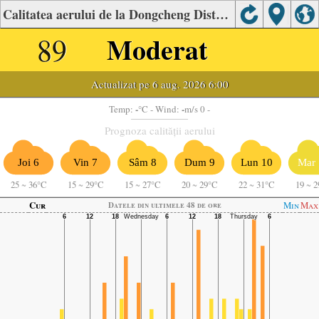
Calitatea aerului de la Dongcheng District , Huludao , Huludao
89
Moderat
Actualizat pe 6 aug. 2026 6:00
-
-
Temp:
°C
- Wind:
m/s 0 -
Prognoza calității aerului
Joi 6
Vin 7
Sâm 8
Dum 9
Lun 10
Mar 
25
~
36°C
15
~
29°C
15
~
27°C
20
~
29°C
22
~
31°C
19
~
2
Cur
Min
Max
Datele din ultimele 48 de ore