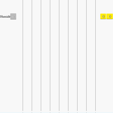
-
0
0
Humidity