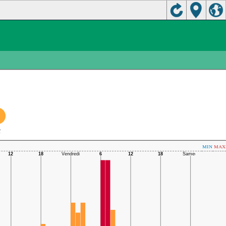
C
min
max