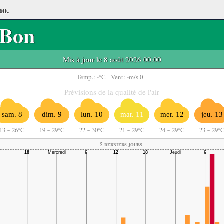
ao.
Bon
Mis à jour le 8 août 2026 00:00
-
-
Temp.:
°C
- Vent:
m/s 0 -
Prévisions de la qualité de l'air
sam. 8
dim. 9
lun. 10
mar. 11
mer. 12
jeu. 13
13
~
26°C
19
~
29°C
22
~
30°C
21
~
29°C
24
~
29°C
23
~
29°
5 derniers jours