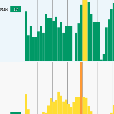
17
PM10