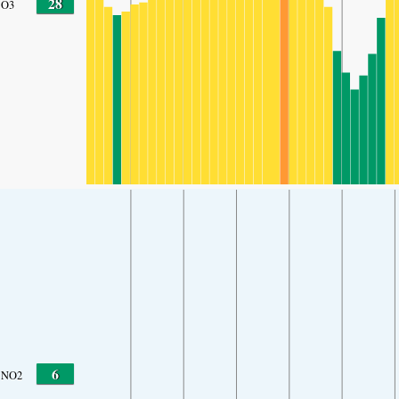
28
O3
6
NO2