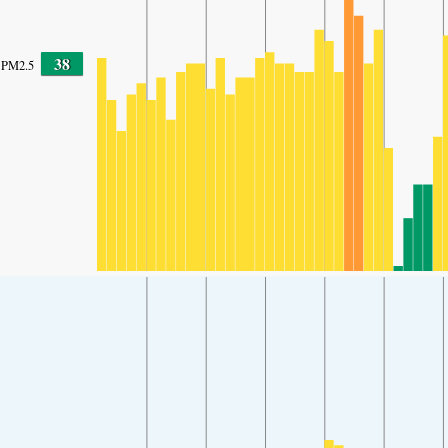
38
PM2.5