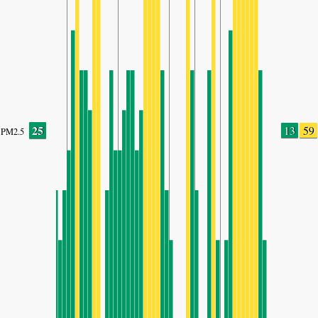
25
13
59
PM2.5