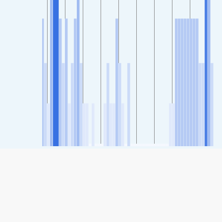
SHARE
Share: Daoli Jianguo Road, Haerbin's Air Quality Index
68
(Moderate)