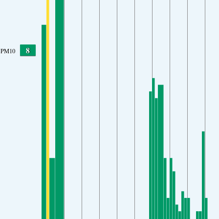
8
PM10