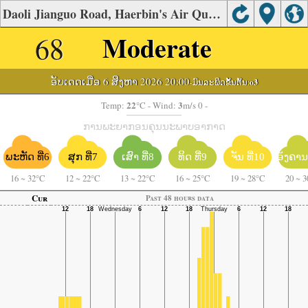
Daoli Jianguo Road, Haerbin's Air Quality
68
Moderate
ອັບເດດເມື່ອ 6 ສິງຫາ 2026 20:00
-ມົນລະພິດຂັ້ນຕົ້ນ:
o3
22
3
Temp:
°C
- Wind:
m/s 0 -
ການພະຍາກອນຄຸນນະພາບອາກາດ
ພະຫັດ ທີ່6
ຈັນ ທີ່10
ອັງຄານ 
ສຸກ ທີ່7
ເສົາ ທີ່8
ທິດ ທີ່9
16
~
32°C
12
~
22°C
13
~
22°C
16
~
25°C
19
~
28°C
20
~
3
Cur
Past 48 hours data