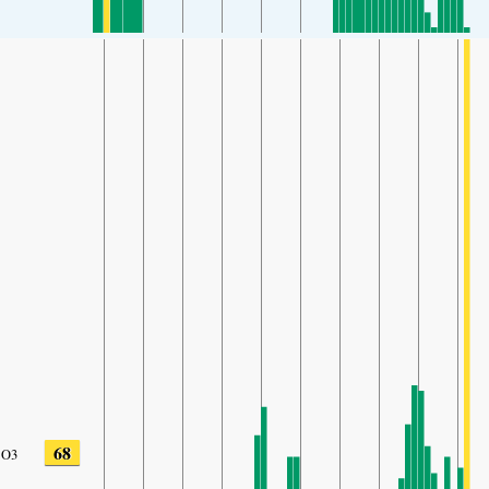
68
O3